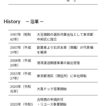
号
📄
History
－ 沿革 －
1987年（昭和
大豆雑穀の選別作業会社として東京都
62年）
中央区に設立
2007年（平成
創業者より石井友章（現職）が代表権
19年）
を継承
2008年（平成
港湾運送関連事業の届出受理
20年）
2015年（平成
東京都港区（現住所）に本社移転
27年）
2020年（令和
大黒ドック営業開始
元年）
古物商の申請許可
2023年（令和5
・リユース事業開始