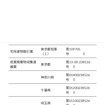
License
－ 許認可 －
港湾運送関連事業
関東運輸局
第372号
東京都公安委
古物商
第301092319706号
員会
東京都知事
第109705
宅地建物取引業
（１）
号
📄
産業廃棄物収集運
第13-00-238526
東京都
搬業
号
📄
第01400238526
神奈川県
号
📄
第01200238526
千葉県
号
📄
第01100238526
埼玉県