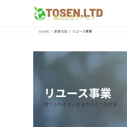
コ
ナ
ン
ビ
テ
ゲ
ン
ー
ツ
シ
HOME
事業内容
リユース事業
へ
ョ
ス
ン
キ
に
ッ
移
プ
動
リユース事業
捨てられるモノを また人とつなげる