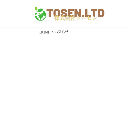
コ
ナ
ン
ビ
テ
ゲ
ン
ー
ツ
シ
HOME
お知らせ
へ
ョ
ス
ン
キ
に
ッ
移
プ
動