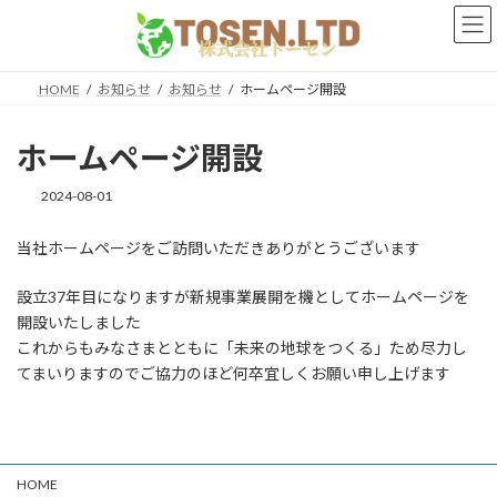
コ
ナ
ン
ビ
テ
ゲ
ン
ー
HOME
お知らせ
お知らせ
ホームページ開設
ツ
シ
へ
ョ
ス
ン
ホームページ開設
キ
に
ッ
移
2024-08-01
プ
動
当社ホームページをご訪問いただきありがとうございます
設立37年目になりますが新規事業展開を機としてホームページを
開設いたしました
これからもみなさまとともに「未来の地球をつくる」ため尽力し
てまいりますのでご協力のほど何卒宜しくお願い申し上げます
HOME